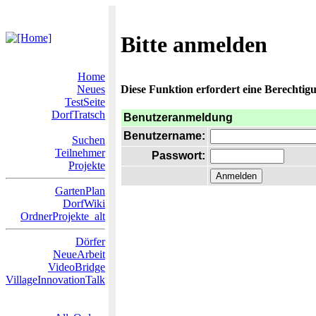
Bitte anmelden
Home
Neues
Diese Funktion erfordert eine Berechtigu
TestSeite
DorfTratsch
Benutzeranmeldung
Benutzername:
Suchen
Teilnehmer
Passwort:
Projekte
GartenPlan
DorfWiki
OrdnerProjekte_alt
Dörfer
NeueArbeit
VideoBridge
VillageInnovationTalk