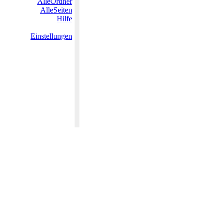
AlleOrdner
AlleSeiten
Hilfe
Einstellungen