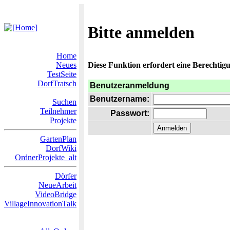
Bitte anmelden
Home
Neues
Diese Funktion erfordert eine Berechtigu
TestSeite
DorfTratsch
Benutzeranmeldung
Benutzername:
Suchen
Teilnehmer
Passwort:
Projekte
GartenPlan
DorfWiki
OrdnerProjekte_alt
Dörfer
NeueArbeit
VideoBridge
VillageInnovationTalk