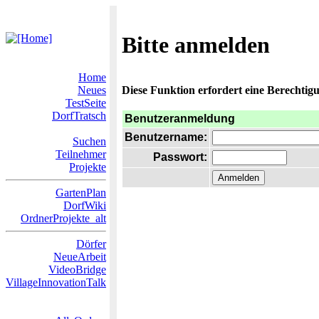
Bitte anmelden
Home
Neues
Diese Funktion erfordert eine Berechtigu
TestSeite
DorfTratsch
Benutzeranmeldung
Benutzername:
Suchen
Teilnehmer
Passwort:
Projekte
GartenPlan
DorfWiki
OrdnerProjekte_alt
Dörfer
NeueArbeit
VideoBridge
VillageInnovationTalk