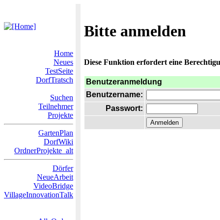
Bitte anmelden
Home
Neues
Diese Funktion erfordert eine Berechtigu
TestSeite
DorfTratsch
Benutzeranmeldung
Benutzername:
Suchen
Teilnehmer
Passwort:
Projekte
GartenPlan
DorfWiki
OrdnerProjekte_alt
Dörfer
NeueArbeit
VideoBridge
VillageInnovationTalk