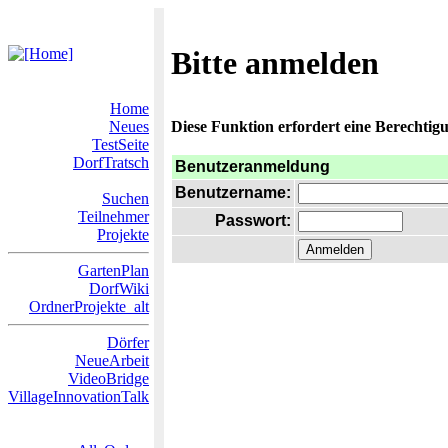
Bitte anmelden
Home
Neues
Diese Funktion erfordert eine Berechtigu
TestSeite
DorfTratsch
Benutzeranmeldung
Benutzername:
Suchen
Teilnehmer
Passwort:
Projekte
GartenPlan
DorfWiki
OrdnerProjekte_alt
Dörfer
NeueArbeit
VideoBridge
VillageInnovationTalk