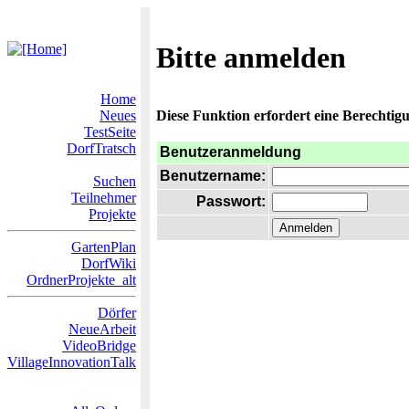
Bitte anmelden
Home
Neues
Diese Funktion erfordert eine Berechtigu
TestSeite
DorfTratsch
Benutzeranmeldung
Benutzername:
Suchen
Teilnehmer
Passwort:
Projekte
GartenPlan
DorfWiki
OrdnerProjekte_alt
Dörfer
NeueArbeit
VideoBridge
VillageInnovationTalk