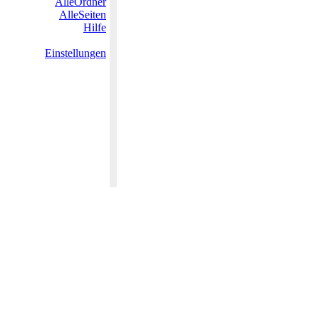
AlleOrdner
AlleSeiten
Hilfe
Einstellungen