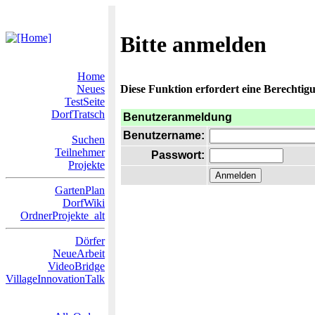
Bitte anmelden
Home
Neues
Diese Funktion erfordert eine Berechtigu
TestSeite
DorfTratsch
Benutzeranmeldung
Benutzername:
Suchen
Teilnehmer
Passwort:
Projekte
GartenPlan
DorfWiki
OrdnerProjekte_alt
Dörfer
NeueArbeit
VideoBridge
VillageInnovationTalk