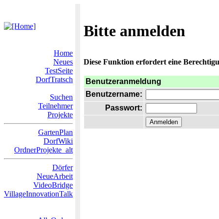
Bitte anmelden
Home
Neues
Diese Funktion erfordert eine Berechtigu
TestSeite
DorfTratsch
Benutzeranmeldung
Benutzername:
Suchen
Teilnehmer
Passwort:
Projekte
GartenPlan
DorfWiki
OrdnerProjekte_alt
Dörfer
NeueArbeit
VideoBridge
VillageInnovationTalk