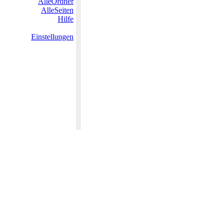
AlleOrdner
AlleSeiten
Hilfe
Einstellungen