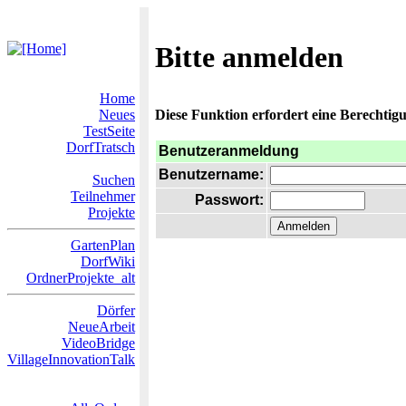
Bitte anmelden
Home
Neues
Diese Funktion erfordert eine Berechtigu
TestSeite
DorfTratsch
Benutzeranmeldung
Benutzername:
Suchen
Teilnehmer
Passwort:
Projekte
GartenPlan
DorfWiki
OrdnerProjekte_alt
Dörfer
NeueArbeit
VideoBridge
VillageInnovationTalk