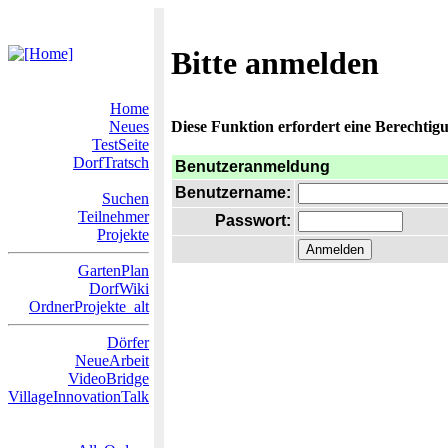
Bitte anmelden
Home
Neues
Diese Funktion erfordert eine Berechtigu
TestSeite
DorfTratsch
Benutzeranmeldung
Benutzername:
Suchen
Teilnehmer
Passwort:
Projekte
GartenPlan
DorfWiki
OrdnerProjekte_alt
Dörfer
NeueArbeit
VideoBridge
VillageInnovationTalk