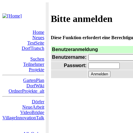
Bitte anmelden
Home
Neues
Diese Funktion erfordert eine Berechtigu
TestSeite
DorfTratsch
Benutzeranmeldung
Benutzername:
Suchen
Teilnehmer
Passwort:
Projekte
GartenPlan
DorfWiki
OrdnerProjekte_alt
Dörfer
NeueArbeit
VideoBridge
VillageInnovationTalk