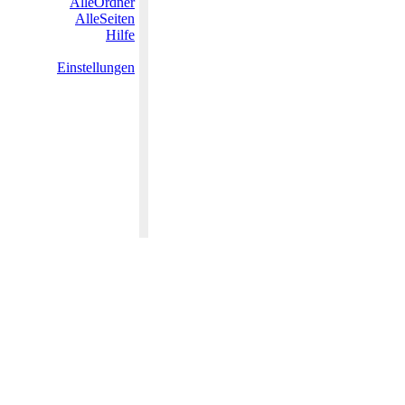
AlleOrdner
AlleSeiten
Hilfe
Einstellungen