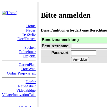
Bitte anmelden
Home
Neues
Diese Funktion erfordert eine Berechtigu
TestSeite
DorfTratsch
Benutzeranmeldung
Benutzername:
Suchen
Teilnehmer
Passwort:
Projekte
GartenPlan
DorfWiki
OrdnerProjekte_alt
Dörfer
NeueArbeit
VideoBridge
VillageInnovationTalk