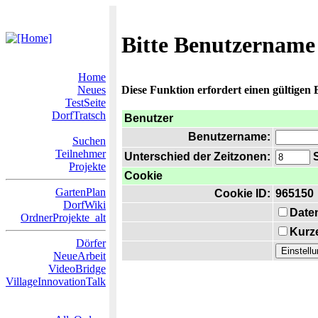
Bitte Benutzername
Home
Neues
Diese Funktion erfordert einen gültigen
TestSeite
DorfTratsch
Benutzer
Benutzername:
Suchen
Teilnehmer
Unterschied der Zeitzonen:
S
Projekte
Cookie
GartenPlan
Cookie ID:
965150
DorfWiki
Date
OrdnerProjekte_alt
Kurze
Dörfer
NeueArbeit
VideoBridge
VillageInnovationTalk