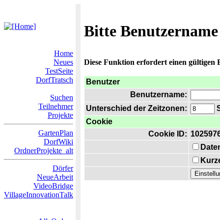
Bitte Benutzername
Home
Neues
Diese Funktion erfordert einen gültigen
TestSeite
DorfTratsch
Benutzer
Benutzername:
Suchen
Teilnehmer
Unterschied der Zeitzonen:
S
Projekte
Cookie
GartenPlan
Cookie ID:
102597
DorfWiki
Date
OrdnerProjekte_alt
Kurze
Dörfer
NeueArbeit
VideoBridge
VillageInnovationTalk