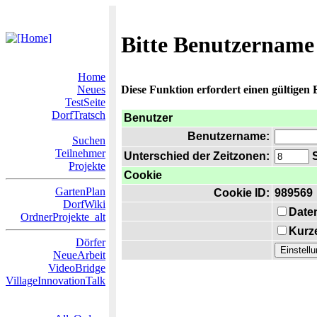
Bitte Benutzername
Home
Neues
Diese Funktion erfordert einen gültigen
TestSeite
DorfTratsch
Benutzer
Benutzername:
Suchen
Teilnehmer
Unterschied der Zeitzonen:
S
Projekte
Cookie
GartenPlan
Cookie ID:
989569
DorfWiki
Date
OrdnerProjekte_alt
Kurze
Dörfer
NeueArbeit
VideoBridge
VillageInnovationTalk