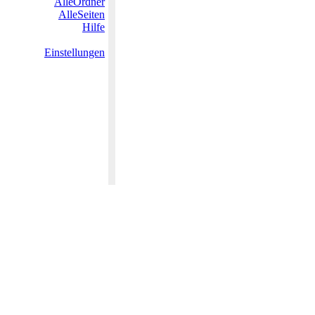
AlleOrdner
AlleSeiten
Hilfe
Einstellungen