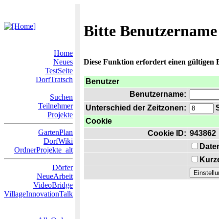
Bitte Benutzername
Home
Neues
Diese Funktion erfordert einen gültigen
TestSeite
DorfTratsch
Benutzer
Benutzername:
Suchen
Teilnehmer
Unterschied der Zeitzonen:
S
Projekte
Cookie
GartenPlan
Cookie ID:
943862
DorfWiki
Date
OrdnerProjekte_alt
Kurze
Dörfer
NeueArbeit
VideoBridge
VillageInnovationTalk