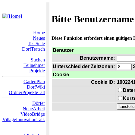
Bitte Benutzername
Home
Neues
Diese Funktion erfordert einen gültigen
TestSeite
DorfTratsch
Benutzer
Benutzername:
Suchen
Teilnehmer
Unterschied der Zeitzonen:
S
Projekte
Cookie
GartenPlan
Cookie ID:
100224
DorfWiki
Date
OrdnerProjekte_alt
Kurze
Dörfer
NeueArbeit
VideoBridge
VillageInnovationTalk