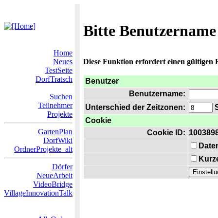
Bitte Benutzername
Home
Neues
Diese Funktion erfordert einen gültigen
TestSeite
DorfTratsch
Benutzer
Benutzername:
Suchen
Teilnehmer
Unterschied der Zeitzonen:
S
Projekte
Cookie
GartenPlan
Cookie ID:
100389
DorfWiki
Date
OrdnerProjekte_alt
Kurze
Dörfer
NeueArbeit
VideoBridge
VillageInnovationTalk