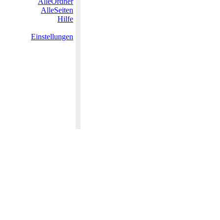
AlleOrdner
AlleSeiten
Hilfe
Einstellungen