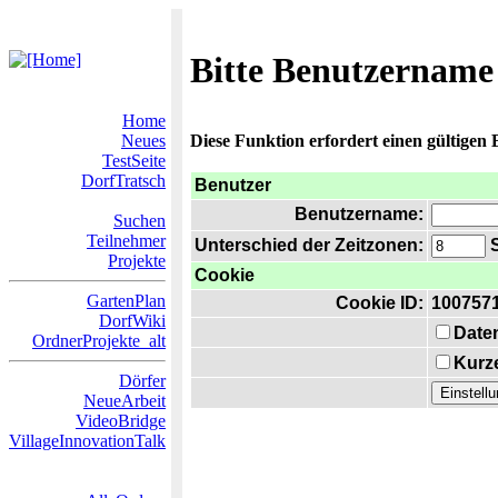
Bitte Benutzername
Home
Neues
Diese Funktion erfordert einen gültigen
TestSeite
DorfTratsch
Benutzer
Benutzername:
Suchen
Teilnehmer
Unterschied der Zeitzonen:
S
Projekte
Cookie
GartenPlan
Cookie ID:
100757
DorfWiki
Date
OrdnerProjekte_alt
Kurze
Dörfer
NeueArbeit
VideoBridge
VillageInnovationTalk