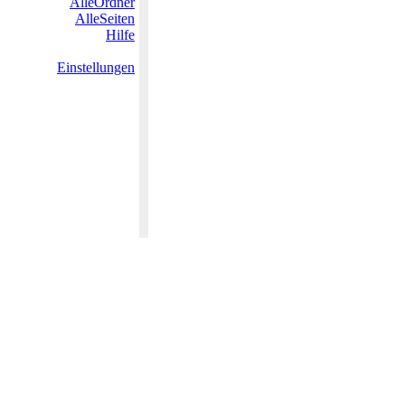
AlleOrdner
AlleSeiten
Hilfe
Einstellungen