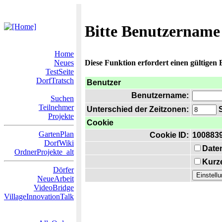
Bitte Benutzername
Home
Neues
Diese Funktion erfordert einen gültigen
TestSeite
DorfTratsch
Benutzer
Benutzername:
Suchen
Teilnehmer
Unterschied der Zeitzonen:
S
Projekte
Cookie
GartenPlan
Cookie ID:
100883
DorfWiki
Date
OrdnerProjekte_alt
Kurze
Dörfer
NeueArbeit
VideoBridge
VillageInnovationTalk