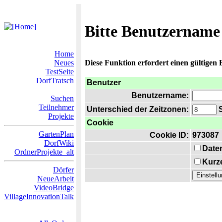
Bitte Benutzername
Home
Neues
Diese Funktion erfordert einen gültigen
TestSeite
DorfTratsch
Benutzer
Benutzername:
Suchen
Teilnehmer
Unterschied der Zeitzonen:
S
Projekte
Cookie
GartenPlan
Cookie ID:
973087
DorfWiki
Date
OrdnerProjekte_alt
Kurze
Dörfer
NeueArbeit
VideoBridge
VillageInnovationTalk