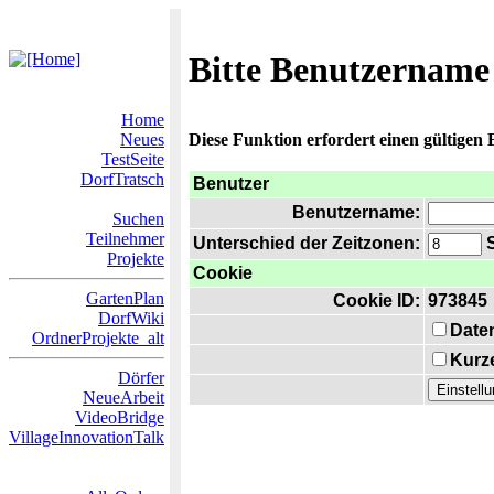
Bitte Benutzername
Home
Neues
Diese Funktion erfordert einen gültigen
TestSeite
DorfTratsch
Benutzer
Benutzername:
Suchen
Teilnehmer
Unterschied der Zeitzonen:
S
Projekte
Cookie
GartenPlan
Cookie ID:
973845
DorfWiki
Date
OrdnerProjekte_alt
Kurze
Dörfer
NeueArbeit
VideoBridge
VillageInnovationTalk