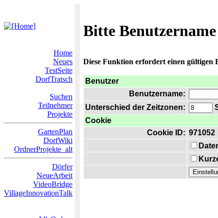
Bitte Benutzername
Home
Neues
Diese Funktion erfordert einen gültigen
TestSeite
DorfTratsch
Benutzer
Benutzername:
Suchen
Teilnehmer
Unterschied der Zeitzonen:
S
Projekte
Cookie
GartenPlan
Cookie ID:
971052
DorfWiki
Date
OrdnerProjekte_alt
Kurze
Dörfer
NeueArbeit
VideoBridge
VillageInnovationTalk