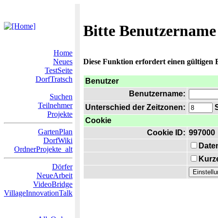
Bitte Benutzername
Home
Neues
Diese Funktion erfordert einen gültigen
TestSeite
DorfTratsch
Benutzer
Benutzername:
Suchen
Teilnehmer
Unterschied der Zeitzonen:
S
Projekte
Cookie
GartenPlan
Cookie ID:
997000
DorfWiki
Date
OrdnerProjekte_alt
Kurze
Dörfer
NeueArbeit
VideoBridge
VillageInnovationTalk