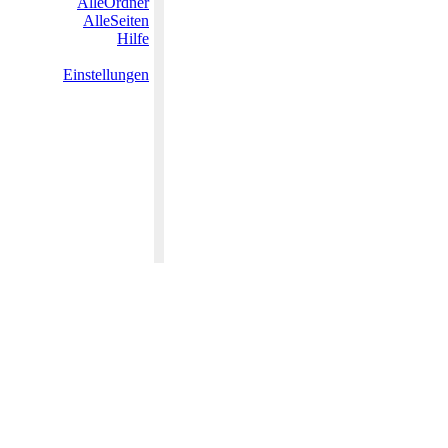
AlleOrdner
AlleSeiten
Hilfe
Einstellungen