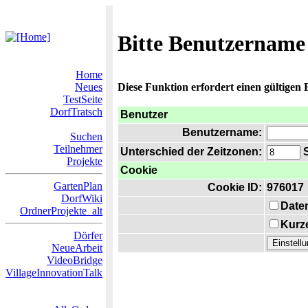
Bitte Benutzername
Home
Neues
Diese Funktion erfordert einen gültigen
TestSeite
DorfTratsch
Benutzer
Benutzername:
Suchen
Teilnehmer
Unterschied der Zeitzonen:
S
Projekte
Cookie
GartenPlan
Cookie ID:
976017
DorfWiki
Date
OrdnerProjekte_alt
Kurze
Dörfer
NeueArbeit
VideoBridge
VillageInnovationTalk