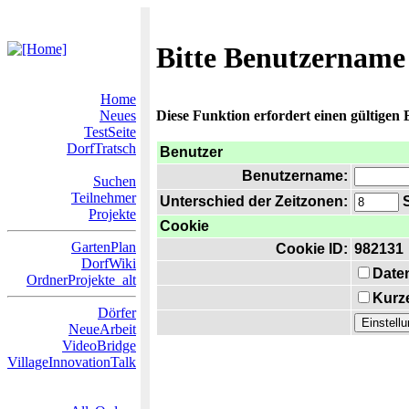
Bitte Benutzername
Home
Neues
Diese Funktion erfordert einen gültigen
TestSeite
DorfTratsch
Benutzer
Benutzername:
Suchen
Teilnehmer
Unterschied der Zeitzonen:
S
Projekte
Cookie
GartenPlan
Cookie ID:
982131
DorfWiki
Date
OrdnerProjekte_alt
Kurze
Dörfer
NeueArbeit
VideoBridge
VillageInnovationTalk