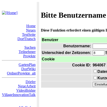
Bitte Benutzername
Home
Neues
Diese Funktion erfordert einen gültigen
TestSeite
DorfTratsch
Benutzer
Benutzername:
Suchen
Teilnehmer
Unterschied der Zeitzonen:
S
Projekte
Cookie
GartenPlan
Cookie ID:
964067
DorfWiki
Date
OrdnerProjekte_alt
Kurze
Dörfer
NeueArbeit
VideoBridge
VillageInnovationTalk