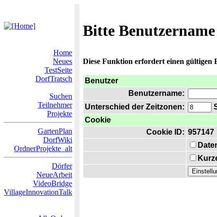
Bitte Benutzername
Home
Neues
Diese Funktion erfordert einen gültigen
TestSeite
DorfTratsch
Benutzer
Benutzername:
Suchen
Teilnehmer
Unterschied der Zeitzonen:
S
Projekte
Cookie
GartenPlan
Cookie ID:
957147
DorfWiki
Date
OrdnerProjekte_alt
Kurze
Dörfer
NeueArbeit
VideoBridge
VillageInnovationTalk