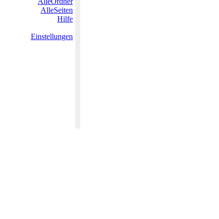
AlleOrdner
AlleSeiten
Hilfe
Einstellungen