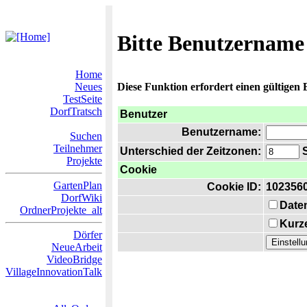
Bitte Benutzername
Home
Neues
Diese Funktion erfordert einen gültigen
TestSeite
DorfTratsch
Benutzer
Benutzername:
Suchen
Teilnehmer
Unterschied der Zeitzonen:
S
Projekte
Cookie
GartenPlan
Cookie ID:
102356
DorfWiki
Date
OrdnerProjekte_alt
Kurze
Dörfer
NeueArbeit
VideoBridge
VillageInnovationTalk