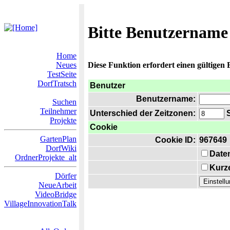
Bitte Benutzername
Home
Neues
Diese Funktion erfordert einen gültigen
TestSeite
DorfTratsch
Benutzer
Benutzername:
Suchen
Teilnehmer
Unterschied der Zeitzonen:
S
Projekte
Cookie
GartenPlan
Cookie ID:
967649
DorfWiki
Date
OrdnerProjekte_alt
Kurze
Dörfer
NeueArbeit
VideoBridge
VillageInnovationTalk