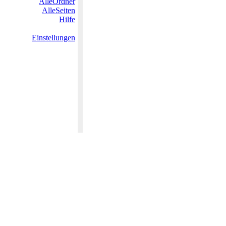
AlleOrdner
AlleSeiten
Hilfe
Einstellungen