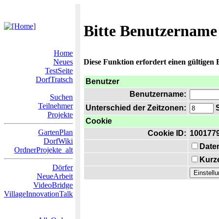
Bitte Benutzername
Home
Neues
Diese Funktion erfordert einen gültigen
TestSeite
DorfTratsch
Benutzer
Benutzername:
Suchen
Teilnehmer
Unterschied der Zeitzonen:
S
Projekte
Cookie
GartenPlan
Cookie ID:
100177
DorfWiki
Date
OrdnerProjekte_alt
Kurze
Dörfer
NeueArbeit
VideoBridge
VillageInnovationTalk