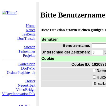
Bitte Benutzername
Home
Neues
Diese Funktion erfordert einen gültigen
TestSeite
DorfTratsch
Benutzer
Benutzername:
Suchen
Teilnehmer
Unterschied der Zeitzonen:
S
Projekte
Cookie
GartenPlan
Cookie ID:
102083
DorfWiki
Date
OrdnerProjekte_alt
Kurze
Dörfer
NeueArbeit
VideoBridge
VillageInnovationTalk