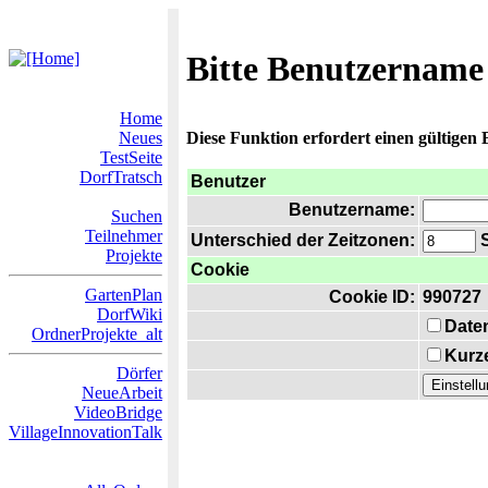
Bitte Benutzername
Home
Neues
Diese Funktion erfordert einen gültigen
TestSeite
DorfTratsch
Benutzer
Benutzername:
Suchen
Teilnehmer
Unterschied der Zeitzonen:
S
Projekte
Cookie
GartenPlan
Cookie ID:
990727
DorfWiki
Date
OrdnerProjekte_alt
Kurze
Dörfer
NeueArbeit
VideoBridge
VillageInnovationTalk