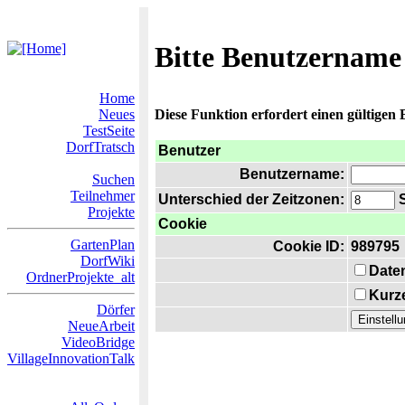
Bitte Benutzername
Home
Neues
Diese Funktion erfordert einen gültigen
TestSeite
DorfTratsch
Benutzer
Benutzername:
Suchen
Teilnehmer
Unterschied der Zeitzonen:
S
Projekte
Cookie
GartenPlan
Cookie ID:
989795
DorfWiki
Date
OrdnerProjekte_alt
Kurze
Dörfer
NeueArbeit
VideoBridge
VillageInnovationTalk