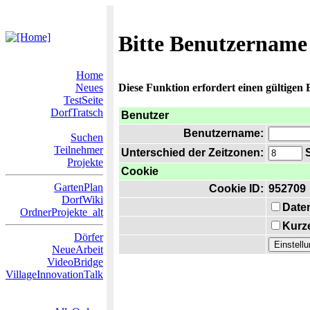
Bitte Benutzername
Home
Neues
Diese Funktion erfordert einen gültigen
TestSeite
DorfTratsch
Benutzer
Benutzername:
Suchen
Teilnehmer
Unterschied der Zeitzonen:
S
Projekte
Cookie
GartenPlan
Cookie ID:
952709
DorfWiki
Date
OrdnerProjekte_alt
Kurze
Dörfer
NeueArbeit
VideoBridge
VillageInnovationTalk