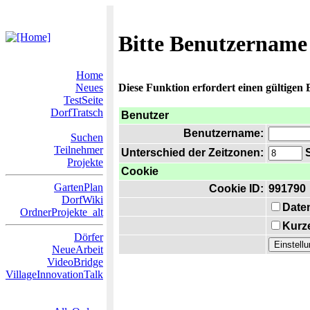
Bitte Benutzername
Home
Neues
Diese Funktion erfordert einen gültigen
TestSeite
DorfTratsch
Benutzer
Benutzername:
Suchen
Teilnehmer
Unterschied der Zeitzonen:
S
Projekte
Cookie
GartenPlan
Cookie ID:
991790
DorfWiki
Date
OrdnerProjekte_alt
Kurze
Dörfer
NeueArbeit
VideoBridge
VillageInnovationTalk