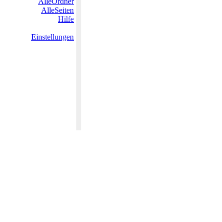
AlleOrdner
AlleSeiten
Hilfe
Einstellungen