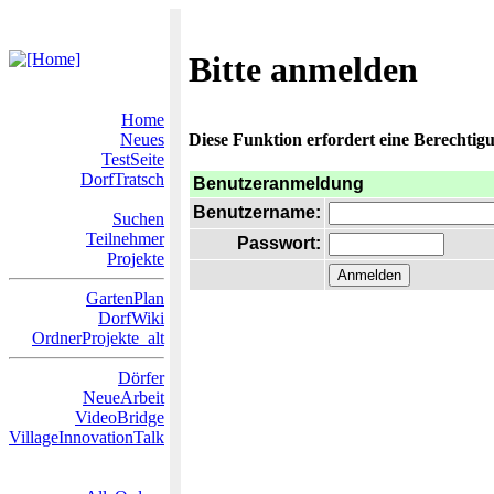
Bitte anmelden
Home
Neues
Diese Funktion erfordert eine Berechtigu
TestSeite
DorfTratsch
Benutzeranmeldung
Benutzername:
Suchen
Teilnehmer
Passwort:
Projekte
GartenPlan
DorfWiki
OrdnerProjekte_alt
Dörfer
NeueArbeit
VideoBridge
VillageInnovationTalk