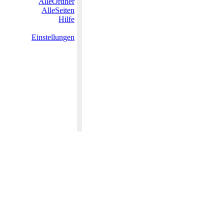
AlleOrdner
AlleSeiten
Hilfe
Einstellungen