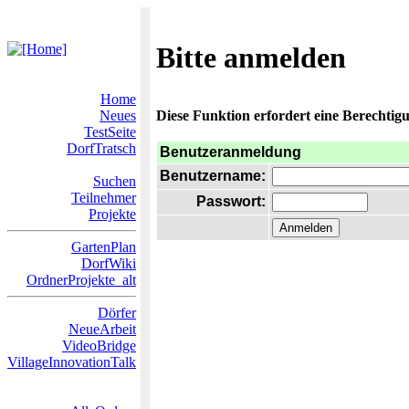
Bitte anmelden
Home
Neues
Diese Funktion erfordert eine Berechtigu
TestSeite
DorfTratsch
Benutzeranmeldung
Benutzername:
Suchen
Teilnehmer
Passwort:
Projekte
GartenPlan
DorfWiki
OrdnerProjekte_alt
Dörfer
NeueArbeit
VideoBridge
VillageInnovationTalk