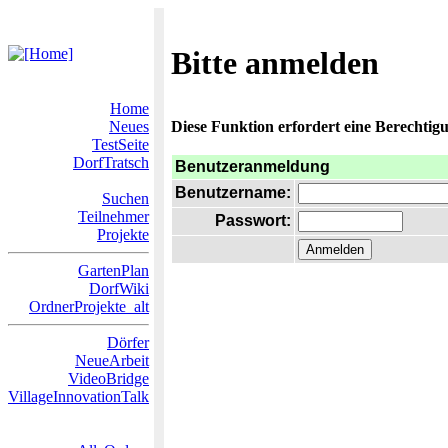
Bitte anmelden
Home
Neues
Diese Funktion erfordert eine Berechtigu
TestSeite
DorfTratsch
Benutzeranmeldung
Benutzername:
Suchen
Teilnehmer
Passwort:
Projekte
GartenPlan
DorfWiki
OrdnerProjekte_alt
Dörfer
NeueArbeit
VideoBridge
VillageInnovationTalk