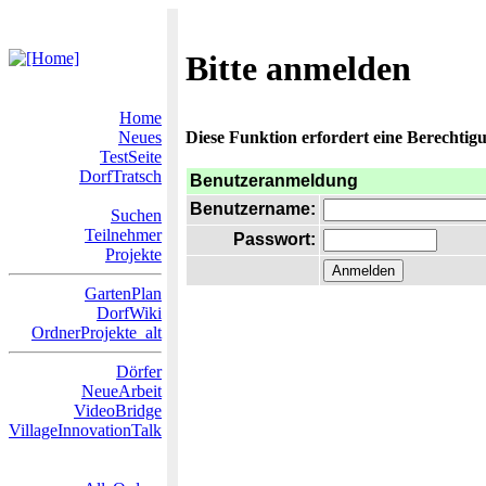
Bitte anmelden
Home
Neues
Diese Funktion erfordert eine Berechtigu
TestSeite
DorfTratsch
Benutzeranmeldung
Benutzername:
Suchen
Teilnehmer
Passwort:
Projekte
GartenPlan
DorfWiki
OrdnerProjekte_alt
Dörfer
NeueArbeit
VideoBridge
VillageInnovationTalk