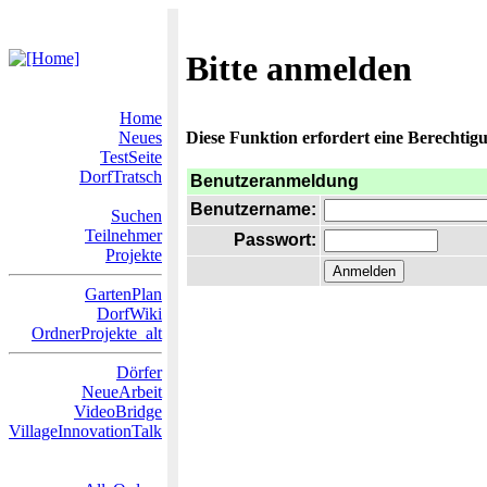
Bitte anmelden
Home
Neues
Diese Funktion erfordert eine Berechtigu
TestSeite
DorfTratsch
Benutzeranmeldung
Benutzername:
Suchen
Teilnehmer
Passwort:
Projekte
GartenPlan
DorfWiki
OrdnerProjekte_alt
Dörfer
NeueArbeit
VideoBridge
VillageInnovationTalk