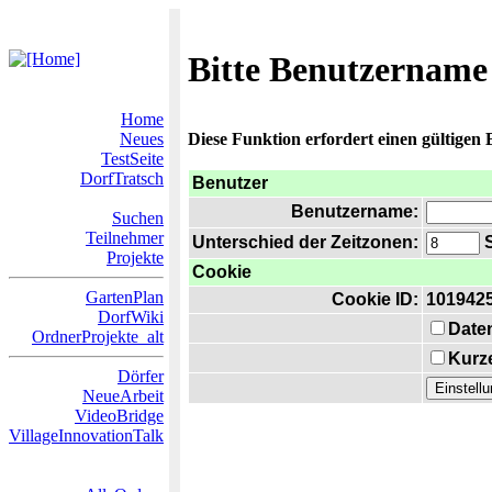
Bitte Benutzername
Home
Neues
Diese Funktion erfordert einen gültigen
TestSeite
DorfTratsch
Benutzer
Benutzername:
Suchen
Teilnehmer
Unterschied der Zeitzonen:
S
Projekte
Cookie
GartenPlan
Cookie ID:
101942
DorfWiki
Date
OrdnerProjekte_alt
Kurze
Dörfer
NeueArbeit
VideoBridge
VillageInnovationTalk