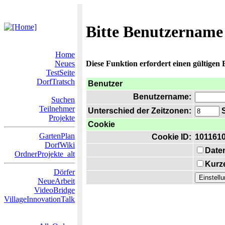
Bitte Benutzername
Home
Neues
Diese Funktion erfordert einen gültigen
TestSeite
DorfTratsch
Benutzer
Benutzername:
Suchen
Teilnehmer
Unterschied der Zeitzonen:
S
Projekte
Cookie
GartenPlan
Cookie ID:
101161
DorfWiki
Date
OrdnerProjekte_alt
Kurze
Dörfer
NeueArbeit
VideoBridge
VillageInnovationTalk