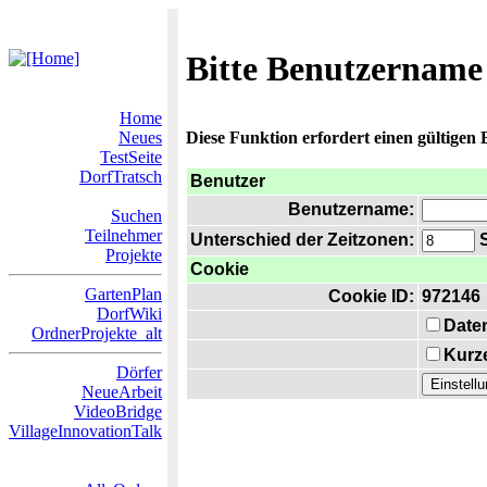
Bitte Benutzername
Home
Neues
Diese Funktion erfordert einen gültigen
TestSeite
DorfTratsch
Benutzer
Benutzername:
Suchen
Teilnehmer
Unterschied der Zeitzonen:
S
Projekte
Cookie
GartenPlan
Cookie ID:
972146
DorfWiki
Date
OrdnerProjekte_alt
Kurze
Dörfer
NeueArbeit
VideoBridge
VillageInnovationTalk