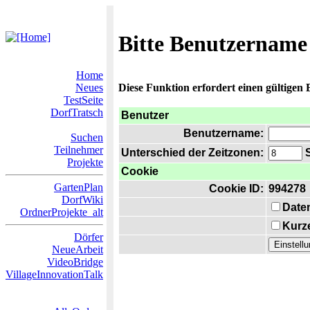
Bitte Benutzername
Home
Neues
Diese Funktion erfordert einen gültigen
TestSeite
DorfTratsch
Benutzer
Benutzername:
Suchen
Teilnehmer
Unterschied der Zeitzonen:
S
Projekte
Cookie
GartenPlan
Cookie ID:
994278
DorfWiki
Date
OrdnerProjekte_alt
Kurze
Dörfer
NeueArbeit
VideoBridge
VillageInnovationTalk