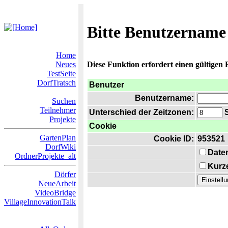
Bitte Benutzername
Home
Neues
Diese Funktion erfordert einen gültigen
TestSeite
DorfTratsch
Benutzer
Benutzername:
Suchen
Teilnehmer
Unterschied der Zeitzonen:
S
Projekte
Cookie
GartenPlan
Cookie ID:
953521
DorfWiki
Date
OrdnerProjekte_alt
Kurze
Dörfer
NeueArbeit
VideoBridge
VillageInnovationTalk