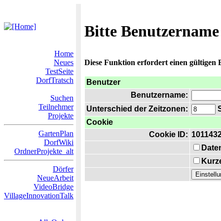
Bitte Benutzername
Home
Neues
Diese Funktion erfordert einen gültigen
TestSeite
DorfTratsch
Benutzer
Benutzername:
Suchen
Teilnehmer
Unterschied der Zeitzonen:
S
Projekte
Cookie
GartenPlan
Cookie ID:
101143
DorfWiki
Date
OrdnerProjekte_alt
Kurze
Dörfer
NeueArbeit
VideoBridge
VillageInnovationTalk