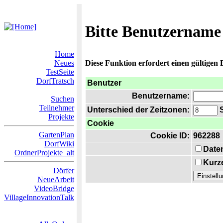
Bitte Benutzername
Home
Neues
Diese Funktion erfordert einen gültigen
TestSeite
DorfTratsch
Benutzer
Benutzername:
Suchen
Teilnehmer
Unterschied der Zeitzonen:
S
Projekte
Cookie
GartenPlan
Cookie ID:
962288
DorfWiki
Date
OrdnerProjekte_alt
Kurze
Dörfer
NeueArbeit
VideoBridge
VillageInnovationTalk