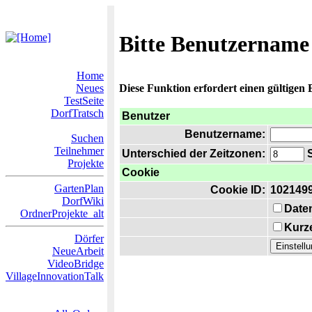
Bitte Benutzername
Home
Neues
Diese Funktion erfordert einen gültigen
TestSeite
DorfTratsch
Benutzer
Benutzername:
Suchen
Teilnehmer
Unterschied der Zeitzonen:
S
Projekte
Cookie
GartenPlan
Cookie ID:
102149
DorfWiki
Date
OrdnerProjekte_alt
Kurze
Dörfer
NeueArbeit
VideoBridge
VillageInnovationTalk