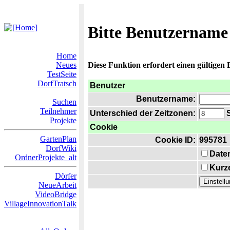
Bitte Benutzername
Home
Neues
Diese Funktion erfordert einen gültigen
TestSeite
DorfTratsch
Benutzer
Benutzername:
Suchen
Teilnehmer
Unterschied der Zeitzonen:
S
Projekte
Cookie
GartenPlan
Cookie ID:
995781
DorfWiki
Date
OrdnerProjekte_alt
Kurze
Dörfer
NeueArbeit
VideoBridge
VillageInnovationTalk